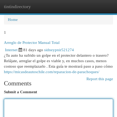
tintindirectory
Togg
navi
Home
1
Arreglo de Protector Manual Total
Internet
81 days ago
sidneypnir521274
¿Tu auto ha sufrido un golpe en el protector delantero o trasero?
Relájate, arreglar el golpe es viable y, en muchos casos, menos
costoso que reemplazarlo . Esta guía te mostrará paso a paso cómo
https://micasdeautoschile.com/reparacion-de-parachoques/
Report this page
Comments
Submit a Comment