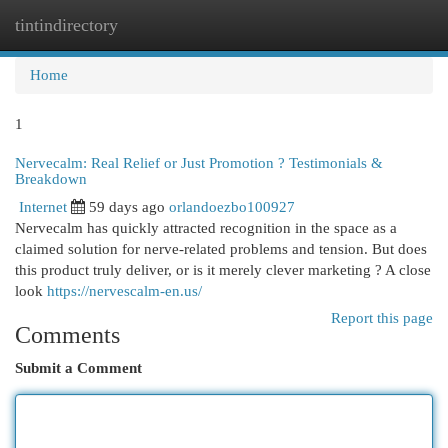
tintindirectory
Togg
navi
Home
1
Nervecalm: Real Relief or Just Promotion ? Testimonials &
Breakdown
Internet
59 days ago
orlandoezbo100927
Nervecalm has quickly attracted recognition in the space as a
claimed solution for nerve-related problems and tension. But does
this product truly deliver, or is it merely clever marketing ? A close
look
https://nervescalm-en.us/
Report this page
Comments
Submit a Comment