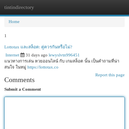
tintindirectory
Togg
navi
Home
1
Lottotax และสล็อต: คู่ควรกันหรือไม่?
Internet
31 days ago
lewyslvtn996451
แนวทางการเล่น หวยออนไลน์ กับ เกมสล็อต นั้น เป็นคำถามที่น่า
สนใจ ในหมู่
https://lottotax.co
Report this page
Comments
Submit a Comment