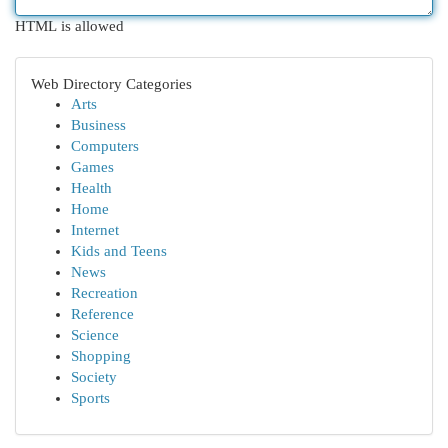
HTML is allowed
Web Directory Categories
Arts
Business
Computers
Games
Health
Home
Internet
Kids and Teens
News
Recreation
Reference
Science
Shopping
Society
Sports