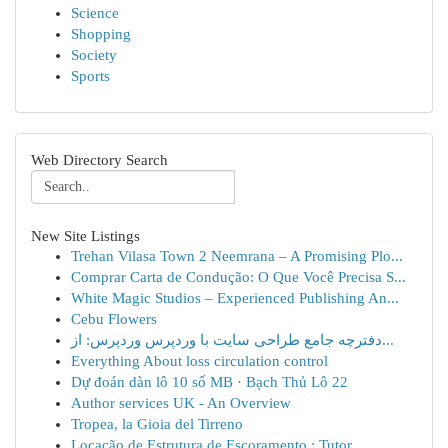
Science
Shopping
Society
Sports
Web Directory Search
New Site Listings
Trehan Vilasa Town 2 Neemrana – A Promising Plo...
Comprar Carta de Condução: O Que Você Precisa S...
White Magic Studios – Experienced Publishing An...
Cebu Flowers
دفترچه جامع طراحی سایت با وردپرس وردپرس: از...
Everything About loss circulation control
Dự đoán dàn lô 10 số MB · Bạch Thủ Lô 22
Author services UK - An Overview
Tropea, la Gioia del Tirreno
Locação de Estrutura de Escoramento : Tutor...