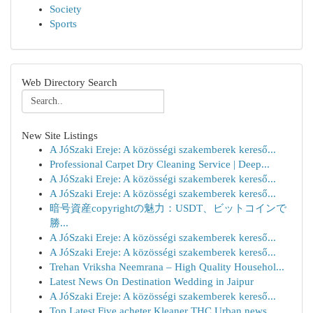
Society
Sports
Web Directory Search
New Site Listings
A JóSzaki Ereje: A közösségi szakemberek kereső...
Professional Carpet Dry Cleaning Service | Deep...
A JóSzaki Ereje: A közösségi szakemberek kereső...
A JóSzaki Ereje: A közösségi szakemberek kereső...
暗号資産copyrightの魅力：USDT、ビットコインで
勝...
A JóSzaki Ereje: A közösségi szakemberek kereső...
A JóSzaki Ereje: A közösségi szakemberek kereső...
Trehan Vriksha Neemrana – High Quality Househol...
Latest News On Destination Wedding in Jaipur
A JóSzaki Ereje: A közösségi szakemberek kereső...
Top Latest Five acheter Kleaner THC Urban news