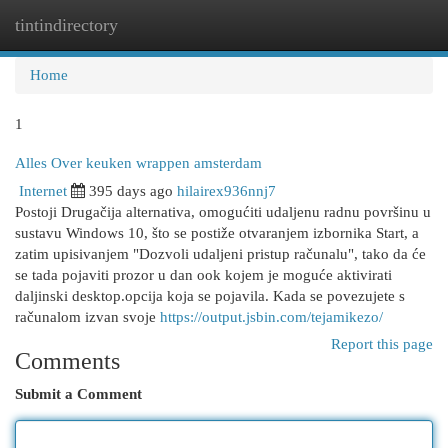
tintindirectory
Togg
navi
Home
1
Alles Over keuken wrappen amsterdam
Internet
395 days ago
hilairex936nnj7
Postoji Drugačija alternativa, omogućiti udaljenu radnu površinu u
sustavu Windows 10, što se postiže otvaranjem izbornika Start, a
zatim upisivanjem "Dozvoli udaljeni pristup računalu", tako da će
se tada pojaviti prozor u dan ook kojem je moguće aktivirati
daljinski desktop.opcija koja se pojavila. Kada se povezujete s
računalom izvan svoje
https://output.jsbin.com/tejamikezo/
Report this page
Comments
Submit a Comment