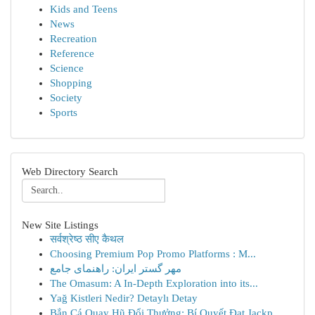
Kids and Teens
News
Recreation
Reference
Science
Shopping
Society
Sports
Web Directory Search
New Site Listings
सर्वश्रेष्ठ सीए कैथल
Choosing Premium Pop Promo Platforms : M...
مهر گستر ایران: راهنمای جامع
The Omasum: A In-Depth Exploration into its...
Yağ Kistleri Nedir? Detaylı Detay
Bắn Cá Quay Hũ Đổi Thưởng: Bí Quyết Đạt Jackp...