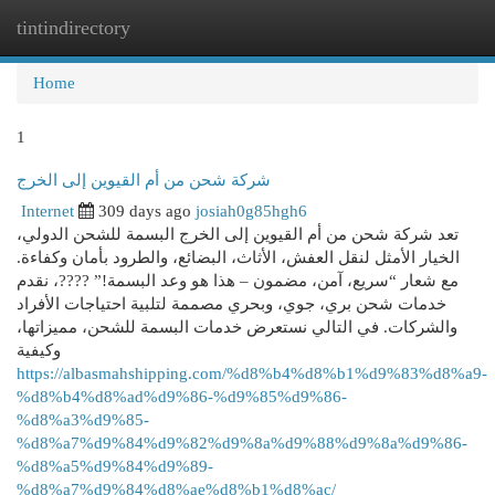
tintindirectory
Togg
navi
Home
1
شركة شحن من أم القيوين إلى الخرج
Internet
309 days ago
josiah0g85hgh6
تعد شركة شحن من أم القيوين إلى الخرج البسمة للشحن الدولي،
الخيار الأمثل لنقل العفش، الأثاث، البضائع، والطرود بأمان وكفاءة.
مع شعار “سريع، آمن، مضمون – هذا هو وعد البسمة!” ????، نقدم
خدمات شحن بري، جوي، وبحري مصممة لتلبية احتياجات الأفراد
والشركات. في التالي نستعرض خدمات البسمة للشحن، مميزاتها،
وكيفية
https://albasmahshipping.com/%d8%b4%d8%b1%d9%83%d8%a9-
%d8%b4%d8%ad%d9%86-%d9%85%d9%86-
%d8%a3%d9%85-
%d8%a7%d9%84%d9%82%d9%8a%d9%88%d9%8a%d9%86-
%d8%a5%d9%84%d9%89-
%d8%a7%d9%84%d8%ae%d8%b1%d8%ac/