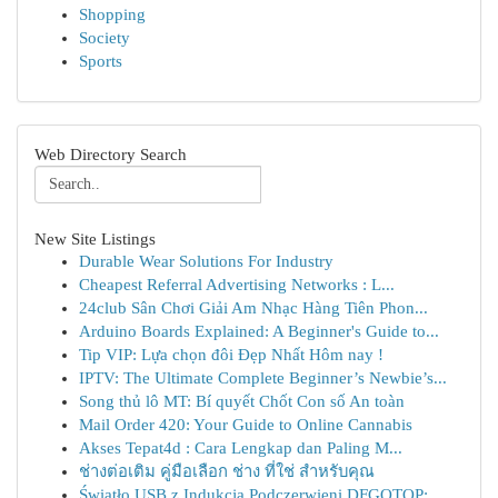
Shopping
Society
Sports
Web Directory Search
New Site Listings
Durable Wear Solutions For Industry
Cheapest Referral Advertising Networks : L...
24club Sân Chơi Giải Am Nhạc Hàng Tiên Phon...
Arduino Boards Explained: A Beginner's Guide to...
Tip VIP: Lựa chọn đôi Đẹp Nhất Hôm nay !
IPTV: The Ultimate Complete Beginner’s Newbie’s...
Song thủ lô MT: Bí quyết Chốt Con số An toàn
Mail Order 420: Your Guide to Online Cannabis
Akses Tepat4d : Cara Lengkap dan Paling M...
ช่างต่อเติม คู่มือเลือก ช่าง ที่ใช่ สำหรับคุณ
Światło USB z Indukcją Podczerwieni DFGOTOP: