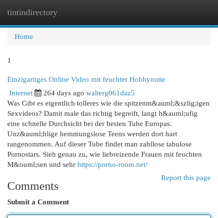
tintindirectory
Togg
navi
Home
1
Einzigartiges Online Video mit feuchter Hobbynutte
Internet
264 days ago
walterg061daz5
Was Gibt es eigentlich tolleres wie die spitzenm&auml;&szlig;igen
Sexvideos? Damit male das richtig begreift, langt h&auml;ufig
eine schnelle Durchsicht bei der besten Tube Europas.
Unz&auml;hlige hemmungslose Teens werden dort hart
rangenommen. Auf dieser Tube findet man zahllose tabulose
Pornostars. Sieh genau zu, wie liebreizende Frauen mit feuchten
M&ouml;sen und sehr
https://porno-room.net/
Report this page
Comments
Submit a Comment