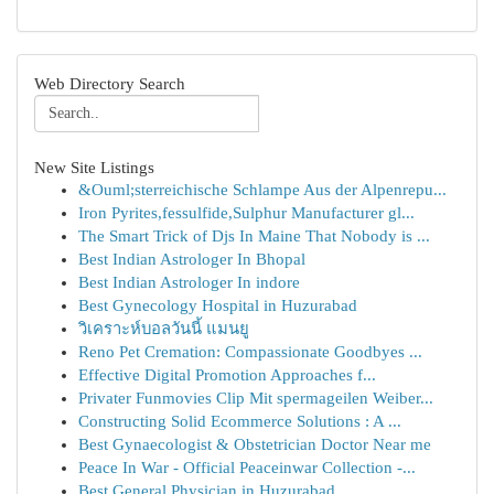
Web Directory Search
New Site Listings
&Ouml;sterreichische Schlampe Aus der Alpenrepu...
Iron Pyrites,fessulfide,Sulphur Manufacturer gl...
The Smart Trick of Djs In Maine That Nobody is ...
Best Indian Astrologer In Bhopal
Best Indian Astrologer In indore
Best Gynecology Hospital in Huzurabad
วิเคราะห์บอลวันนี้ แมนยู
Reno Pet Cremation: Compassionate Goodbyes ...
Effective Digital Promotion Approaches f...
Privater Funmovies Clip Mit spermageilen Weiber...
Constructing Solid Ecommerce Solutions : A ...
Best Gynaecologist & Obstetrician Doctor Near me
Peace In War - Official Peaceinwar Collection -...
Best General Physician in Huzurabad